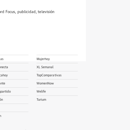
ord Focus
,
publicidad
,
televisión
ias
Mujerhoy
onecta
XL Semanal
cahoy
TopComparativas
ante
WomenNow
partido
Welife
ón
Turium
m