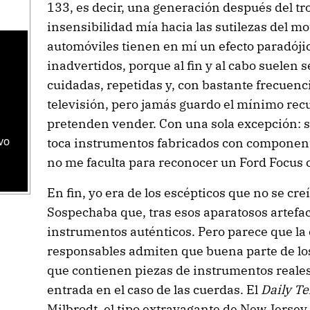
133, es decir, una generación después del tr
insensibilidad mía hacia las sutilezas del mo
automóviles tienen en mí un efecto paradóji
inadvertidos, porque al fin y al cabo suelen 
cuidadas, repetidas y, con bastante frecuenc
televisión, pero jamás guardo el mínimo rec
pretenden vender. Con una sola excepción: 
toca instrumentos fabricados con component
vo
no me faculta para reconocer un Ford Focus cu
En fin, yo era de los escépticos que no se cr
Sospechaba que, tras esos aparatosos artefa
instrumentos auténticos. Pero parece que la 
responsables admiten que buena parte de los 
que contienen piezas de instrumentos reales
entrada en el caso de las cuerdas. El
Daily T
Milbrodt, el tipo extravagante de New Jersey 