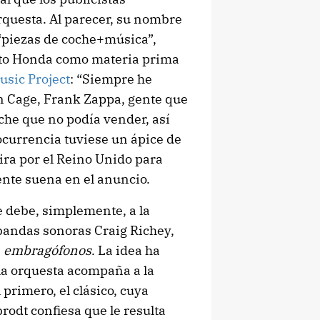
questa. Al parecer, su nombre
 “piezas de coche+música”,
sto Honda como materia prima
usic Project
: “Siempre he
hn Cage, Frank Zappa, gente que
che que no podía vender, así
 ocurrencia tuviese un ápice de
ra por el Reino Unido para
nte suena en el anuncio.
e debe, simplemente, a la
bandas sonoras Craig Richey,
n
embragófonos
. La idea ha
 la orquesta acompaña a la
primero, el clásico, cuya
rodt confiesa que le resulta