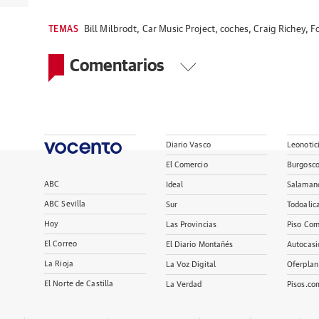
TEMAS
Bill Milbrodt
,
Car Music Project
,
coches
,
Craig Richey
,
F
Comentarios
Diario Vasco
Leonotic
El Comercio
Burgosc
ABC
Ideal
Salaman
ABC Sevilla
Sur
Todoalic
Hoy
Las Provincias
Piso Com
El Correo
El Diario Montañés
Autocasi
La Rioja
La Voz Digital
Oferplan
El Norte de Castilla
La Verdad
Pisos.co