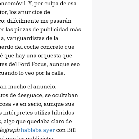
oncomóvil. Y, por culpa de esa
tor, los anuncios de
co: difícilmente me pasarán
ser las piezas de publicidad más
ia, vanguardistas de la
uerdo del coche concreto que
sé que hay una orquesta que
es del Ford Focus, aunque eso
ando lo veo por la calle.
eían mucho el anuncio.
ctos de desguace, se ocultaban
cosa va en serio, aunque sus
intérpretes utiliza híbridos
, algo que quedaba claro de
elegraph
hablaba ayer
con Bill
al que los publicistas