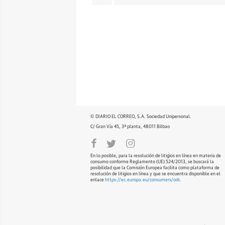
© DIARIO EL CORREO, S.A. Sociedad Unipersonal.
C/ Gran Vía 45, 3ª planta, 48011 Bilbao
En lo posible, para la resolución de litigios en línea en materia de
consumo conforme Reglamento (UE) 524/2013, se buscará la
posibilidad que la Comisión Europea facilita como plataforma de
resolución de litigios en línea y que se encuentra disponible en el
enlace
https://ec.europa.eu/consumers/odr
.