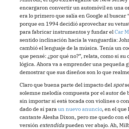
encargaron convertir un automóvil en una or
era lo primero que salía en Google al buscar
porque en 1994 decidió aprovechar su vetu
para fabricar instrumentos y fundar el
Car M
sentido inclinación hacia la vanguardia: Jo
cambió el lenguaje de la música. Tenía un co
que pensé: ¿por qué no?”, relata, como si su
lógica. Ahora va a emprender una pequeña gi
demostrar que sus diseños son lo que realme
Claro que buena parte del impacto del
spot
s
solemne melodía compuesta por el autor de 
sin importar si está tocada con violines o co
dado de sí para
un nuevo anuncio
, en el que
cantante Alesha Dixon, pero me quedo con el 
versión
extendida
pueden ver abajo. Ah, Milb