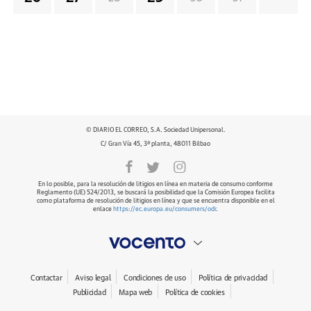
© DIARIO EL CORREO, S.A. Sociedad Unipersonal.
C/ Gran Vía 45, 3ª planta, 48011 Bilbao
En lo posible, para la resolución de litigios en línea en materia de consumo conforme
Reglamento (UE) 524/2013, se buscará la posibilidad que la Comisión Europea facilita
como plataforma de resolución de litigios en línea y que se encuentra disponible en el
enlace
https://ec.europa.eu/consumers/odr
.
Contactar
Aviso legal
Condiciones de uso
Política de privacidad
Publicidad
Mapa web
Política de cookies