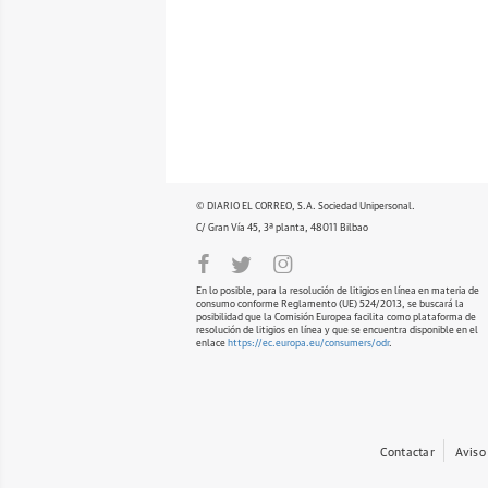
© DIARIO EL CORREO, S.A. Sociedad Unipersonal.
C/ Gran Vía 45, 3ª planta, 48011 Bilbao
En lo posible, para la resolución de litigios en línea en materia de
consumo conforme Reglamento (UE) 524/2013, se buscará la
posibilidad que la Comisión Europea facilita como plataforma de
resolución de litigios en línea y que se encuentra disponible en el
enlace
https://ec.europa.eu/consumers/odr
.
Contactar
Aviso