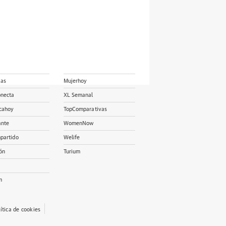
ias
Mujerhoy
onecta
XL Semanal
cahoy
TopComparativas
ante
WomenNow
partido
Welife
ón
Turium
m
lítica de cookies