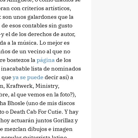
an con criterios artísticos,
: son unos galardones que la
 de esos contables sin gusto
 el de los derechos de autor,
da a la música. Lo mejor es
años de un vecino al que no
tre bostezos la
página
de los
inacabable lista de nominados
, que
ya se puede
decir así) a
, Kraftwerk, Ministry,
e, al que vemos en la foto?),
ha Bhosle (uno de mis discos
to o Death Cab For Cutie. Y hay
hoy actuarán juntos Gorillaz y
ue mezclan dibujos e imagen
 popular guitarrista latino