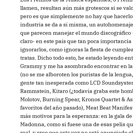
llamen, resultan aún más grotescos si se valor
pero es que simplemente no hay que hacerlo
industria se da a sí misma, un autohomenaje
que parecen manejar el mundo discográfico -y
claro- en este país que tan poca importancia 
ignorarlos, como ignoras la fiesta de cumple
tratas. Dicho todo esto, he estado leyendo en
Grammy y me ha asombrado encontrar en la 
(no se me alboroten los puristas de la lengua
gente tan inesperada como LCD Soundsystem
Rammstein, Kitaro (¿todavía graba este hombr
Molotov, Burning Spear, Kronos Quartet & As
favoritos del año pasado), Meat Beat Manifes
más motivos para la esperanza: en la gala de 
Madonna, como si fuese una de esas pelis q
real, y creo que esta vez no está anunciado el