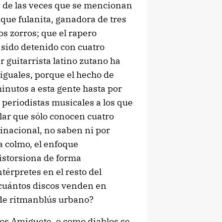
a de las veces que se mencionan
que fulanita, ganadora de tres
s zorros; que el rapero
 sido detenido con cuatro
ar guitarrista latino zutano ha
iguales, porque el hecho de
minutos a esta gente hasta por
 periodistas musicales a los que
lar que sólo conocen cuatro
tinacional, no saben ni por
a colmo, el enfoque
storsiona de forma
térpretes en el resto del
cuántos discos venden en
de ritmanblús urbano?
os Amiguete, o como diablos se