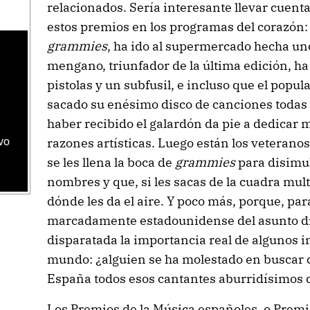
relacionados. Sería interesante llevar cuent
estos premios en los programas del corazón: 
grammies
, ha ido al supermercado hecha uno
mengano, triunfador de la última edición, ha
pistolas y un subfusil, e incluso que el popul
sacado su enésimo disco de canciones todas 
haber recibido el galardón da pie a dedicar 
razones artísticas. Luego están los veteranos
vo
se les llena la boca de
grammies
para disimu
nombres y que, si les sacas de la cuadra mul
dónde les da el aire. Y poco más, porque, par
marcadamente estadounidense del asunto di
disparatada la importancia real de algunos in
mundo: ¿alguien se ha molestado en buscar 
España todos esos cantantes aburridísimos 
Los Premios de la Música españoles, o Premi