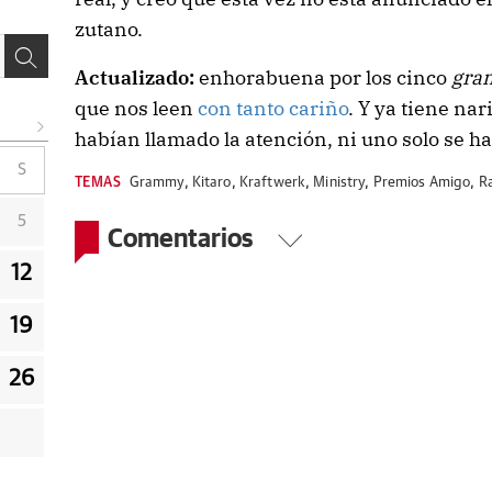
zutano.
Actualizado:
enhorabuena por los cinco
gra
que nos leen
con tanto cariño
. Y ya tiene nar
habían llamado la atención, ni uno solo se h
S
TEMAS
Grammy
,
Kitaro
,
Kraftwerk
,
Ministry
,
Premios Amigo
,
R
5
Comentarios
12
19
26