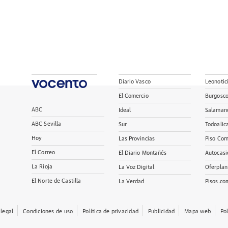
Diario Vasco
Leonotic
El Comercio
Burgosc
ABC
Ideal
Salaman
ABC Sevilla
Sur
Todoalic
Hoy
Las Provincias
Piso Com
El Correo
El Diario Montañés
Autocasi
La Rioja
La Voz Digital
Oferplan
El Norte de Castilla
La Verdad
Pisos.co
 legal
Condiciones de uso
Política de privacidad
Publicidad
Mapa web
Po