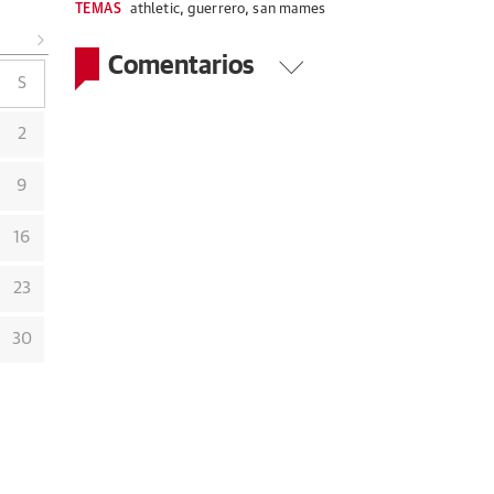
TEMAS
athletic
,
guerrero
,
san mames
Comentarios
S
2
9
16
23
30