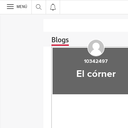
>
MENÚ
Blogs
10342497
El córner