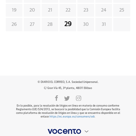
19
20
21
22
23
24
25
29
26
27
28
30
31
© DIARIO EL CORREO, S.A. Sociedad Unipersonal.
C/ Gran Vía 45, 3ª planta, 48011 Bilbao
En lo posible, para la resolución de litigios en línea en materia de consumo conforme
Reglamento (UE) 524/2013, se buscará la posibilidad que la Comisión Europea facilita
como plataforma de resolución de litigios en línea y que se encuentra disponible en el
enlace
https://ec.europa.eu/consumers/odr
.