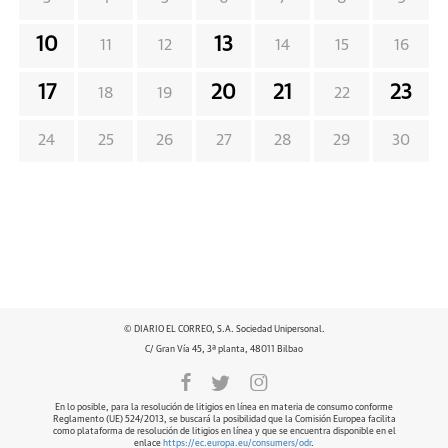
10
13
11
12
14
15
16
17
20
21
23
18
19
22
24
25
26
27
28
29
30
© DIARIO EL CORREO, S.A. Sociedad Unipersonal.
C/ Gran Vía 45, 3ª planta, 48011 Bilbao
En lo posible, para la resolución de litigios en línea en materia de consumo conforme
Reglamento (UE) 524/2013, se buscará la posibilidad que la Comisión Europea facilita
como plataforma de resolución de litigios en línea y que se encuentra disponible en el
enlace
https://ec.europa.eu/consumers/odr
.