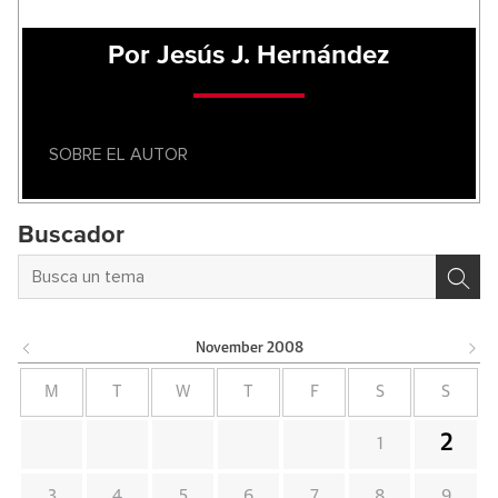
Por Jesús J. Hernández
SOBRE EL AUTOR
Buscador
November
2008
M
T
W
T
F
S
S
2
1
3
4
5
6
7
8
9