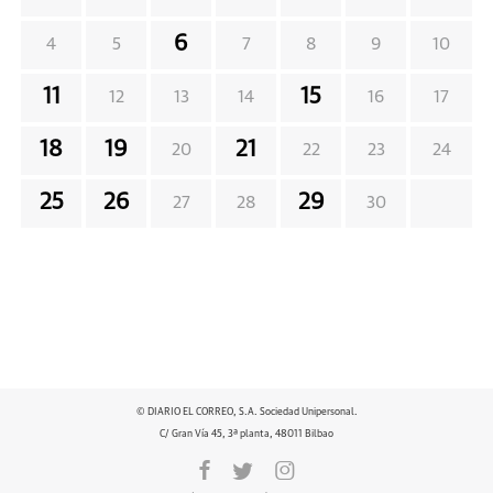
6
4
5
7
8
9
10
11
15
12
13
14
16
17
18
19
21
20
22
23
24
25
26
29
27
28
30
© DIARIO EL CORREO, S.A. Sociedad Unipersonal.
C/ Gran Vía 45, 3ª planta, 48011 Bilbao