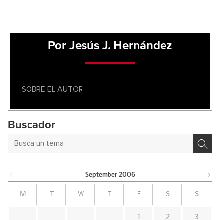
Por Jesús J. Hernández
SOBRE EL AUTOR
Buscador
September
2006
M
T
W
T
F
S
S
1
2
3