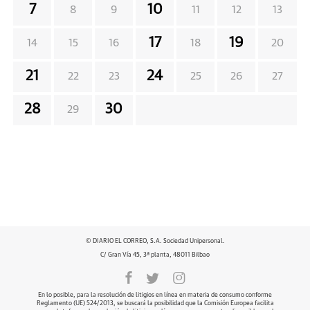
7
10
8
9
11
12
13
17
19
14
15
16
18
20
21
24
22
23
25
26
27
28
30
29
© DIARIO EL CORREO, S.A. Sociedad Unipersonal.
C/ Gran Vía 45, 3ª planta, 48011 Bilbao
En lo posible, para la resolución de litigios en línea en materia de consumo conforme
Reglamento (UE) 524/2013, se buscará la posibilidad que la Comisión Europea facilita