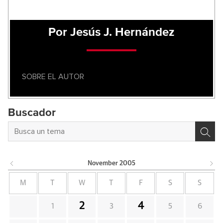
Por Jesús J. Hernández
SOBRE EL AUTOR
Buscador
November
2005
M
T
W
T
F
S
S
2
4
1
3
5
6