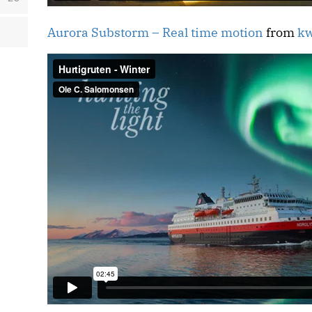
Aurora Substorm – Real time motion
from
kw