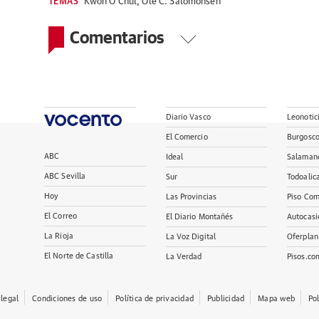
TEMAS
Kwon O Chul
,
Ole C. Salomonsen
Comentarios
Diario Vasco
Leonotic
El Comercio
Burgosc
ABC
Ideal
Salaman
ABC Sevilla
Sur
Todoalic
Hoy
Las Provincias
Piso Com
El Correo
El Diario Montañés
Autocasi
La Rioja
La Voz Digital
Oferplan
El Norte de Castilla
La Verdad
Pisos.co
 legal
Condiciones de uso
Política de privacidad
Publicidad
Mapa web
Po