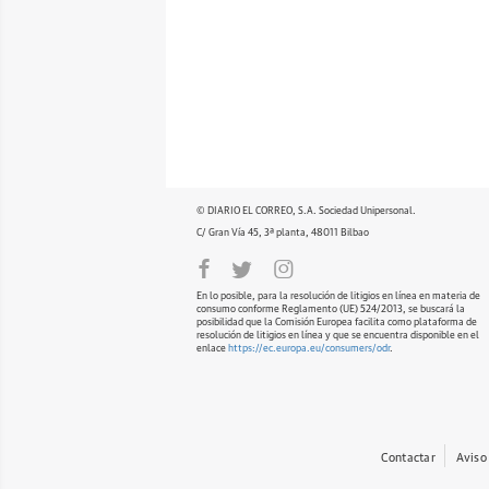
© DIARIO EL CORREO, S.A. Sociedad Unipersonal.
C/ Gran Vía 45, 3ª planta, 48011 Bilbao
En lo posible, para la resolución de litigios en línea en materia de
consumo conforme Reglamento (UE) 524/2013, se buscará la
posibilidad que la Comisión Europea facilita como plataforma de
resolución de litigios en línea y que se encuentra disponible en el
enlace
https://ec.europa.eu/consumers/odr
.
Contactar
Aviso