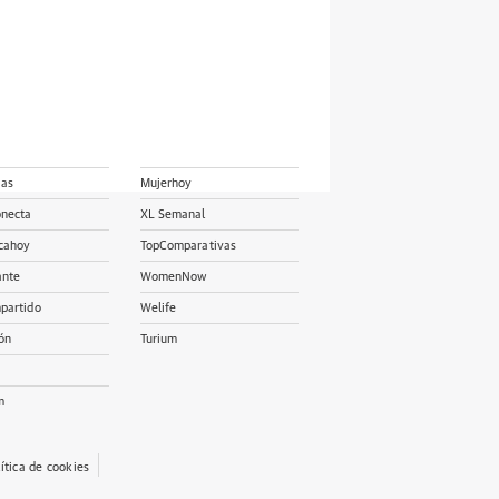
ias
Mujerhoy
onecta
XL Semanal
cahoy
TopComparativas
ante
WomenNow
partido
Welife
ón
Turium
m
lítica de cookies