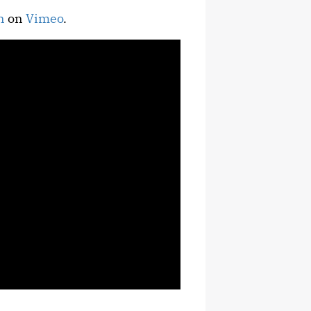
n
on
Vimeo
.