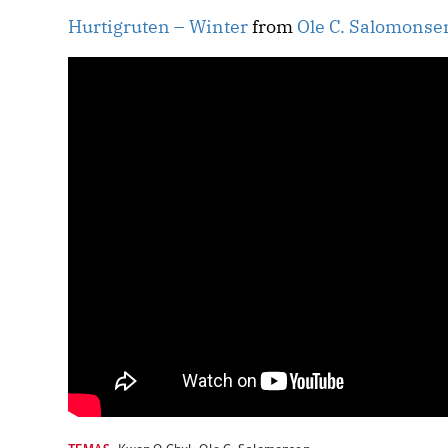
Hurtigruten – Winter
from
Ole C. Salomonse