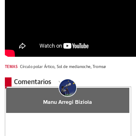
TEMAS
Círculo polar Ártico
,
Sol de medianoche
,
Tromsø
Comentarios
Manu Arregi Biziola