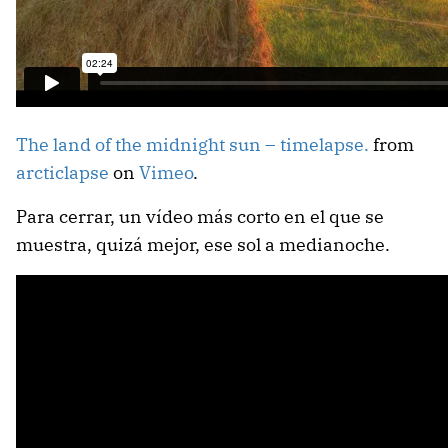
The land of the midnight sun – timelapse.
from
arcticlapse
on
Vimeo
.
Para cerrar, un vídeo más corto en el que se
muestra, quizá mejor, ese sol a medianoche.