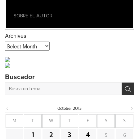
SOBRE EL AUTOR
Archives
Archives
Buscador
October
2013
M
T
W
T
F
S
S
1
2
3
4
5
6