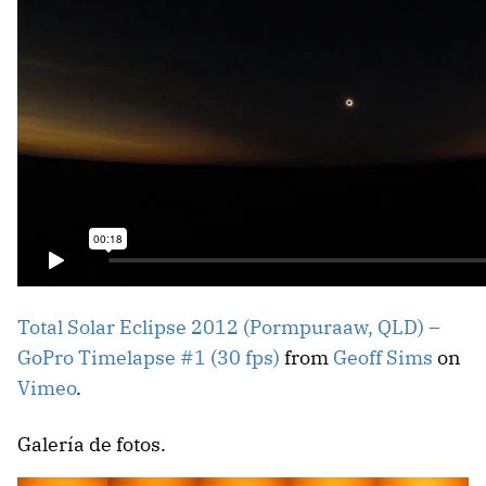
Total Solar Eclipse 2012 (Pormpuraaw, QLD) –
GoPro Timelapse #1 (30 fps)
from
Geoff Sims
on
Vimeo
.
Galería de fotos.