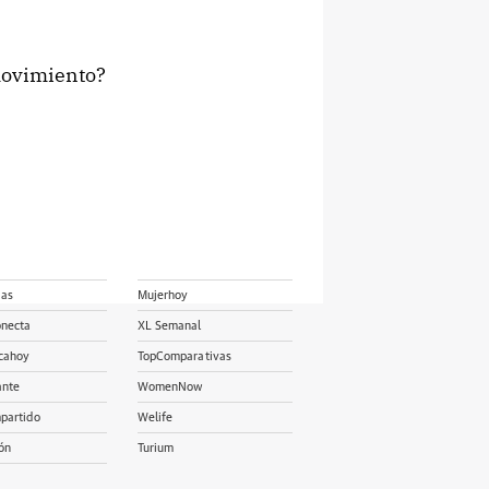
movimiento?
ias
Mujerhoy
onecta
XL Semanal
cahoy
TopComparativas
ante
WomenNow
partido
Welife
ón
Turium