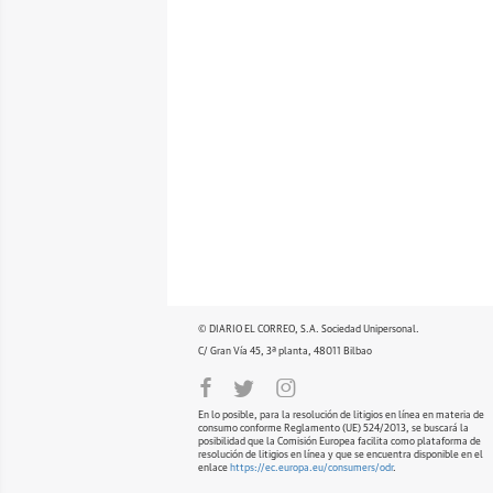
© DIARIO EL CORREO, S.A. Sociedad Unipersonal.
C/ Gran Vía 45, 3ª planta, 48011 Bilbao
En lo posible, para la resolución de litigios en línea en materia de
consumo conforme Reglamento (UE) 524/2013, se buscará la
posibilidad que la Comisión Europea facilita como plataforma de
resolución de litigios en línea y que se encuentra disponible en el
enlace
https://ec.europa.eu/consumers/odr
.