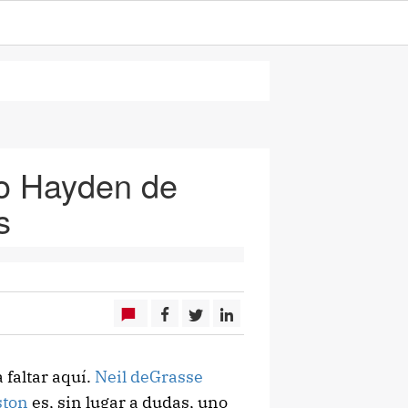
rio Hayden de
s
 faltar aquí.
Neil deGrasse
ston
es, sin lugar a dudas, uno