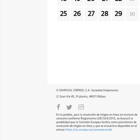
25
26
27
28
29
30
© DIARIO EL CORREO, S.A. Sociedad Unipersonal.
C/ Gran Vía 45, 3ª planta, 48011 Bilbao
En lo posible, para la resolución de litigios en línea en materia de
consumo conforme Reglamento (UE) 524/2013, se buscará la
posibilidad que la Comisión Europea facilita como plataforma de
resolución de litigios en línea y que se encuentra disponible en el
enlace
https://ec.europa.eu/consumers/odr
.