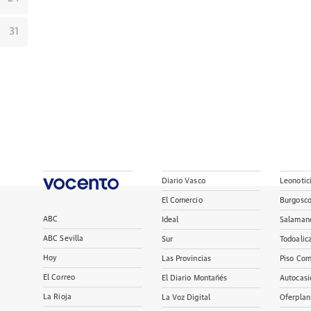
31
Diario Vasco
Leonotic
El Comercio
Burgosc
ABC
Ideal
Salaman
ABC Sevilla
Sur
Todoalic
Hoy
Las Provincias
Piso Com
El Correo
El Diario Montañés
Autocasi
La Rioja
La Voz Digital
Oferplan