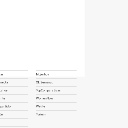
ias
Mujerhoy
onecta
XL Semanal
cahoy
TopComparativas
ante
WomenNow
partido
Welife
ón
Turium