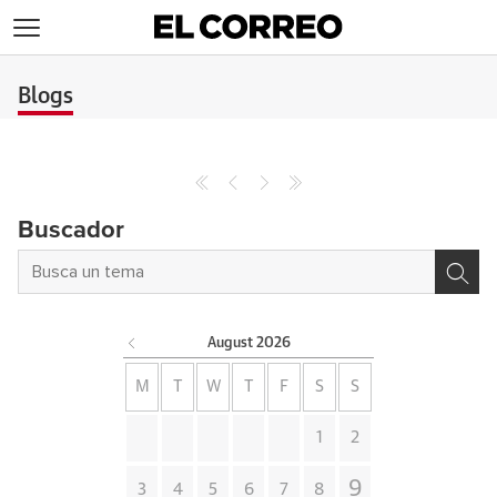
>
Blogs
Buscador
August
2026
M
T
W
T
F
S
S
1
2
9
3
4
5
6
7
8