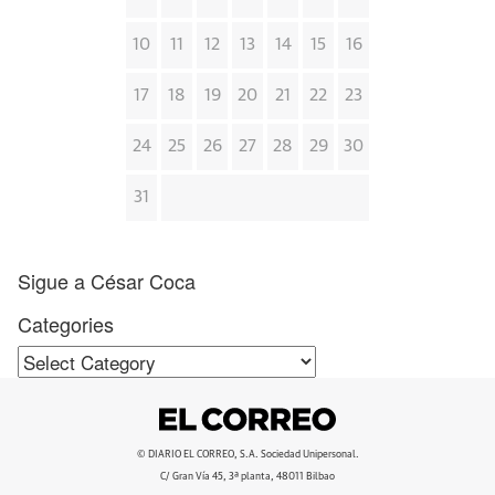
10
11
12
13
14
15
16
17
18
19
20
21
22
23
24
25
26
27
28
29
30
31
Sigue a César Coca
Categories
Categories
© DIARIO EL CORREO, S.A. Sociedad Unipersonal.
C/ Gran Vía 45, 3ª planta, 48011 Bilbao