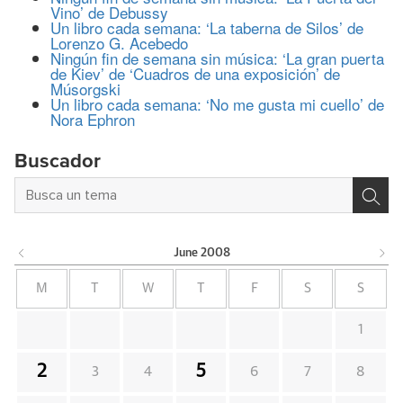
Vino’ de Debussy
Un libro cada semana: ‘La taberna de Silos’ de
Lorenzo G. Acebedo
Ningún fin de semana sin música: ‘La gran puerta
de Kiev’ de ‘Cuadros de una exposición’ de
Músorgski
Un libro cada semana: ‘No me gusta mi cuello’ de
Nora Ephron
Buscador
June
2008
M
T
W
T
F
S
S
1
2
5
3
4
6
7
8