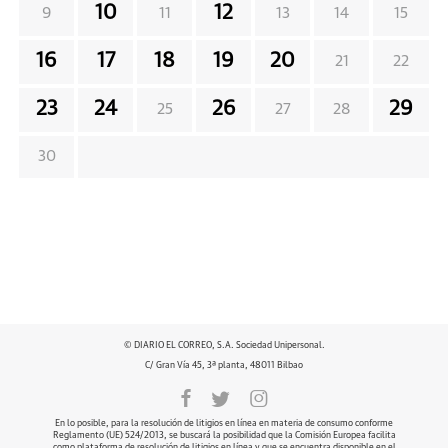
10
12
9
11
13
14
15
16
17
18
19
20
21
22
23
24
26
29
25
27
28
30
© DIARIO EL CORREO, S.A. Sociedad Unipersonal.
C/ Gran Vía 45, 3ª planta, 48011 Bilbao
En lo posible, para la resolución de litigios en línea en materia de consumo conforme
Reglamento (UE) 524/2013, se buscará la posibilidad que la Comisión Europea facilita
como plataforma de resolución de litigios en línea y que se encuentra disponible en el