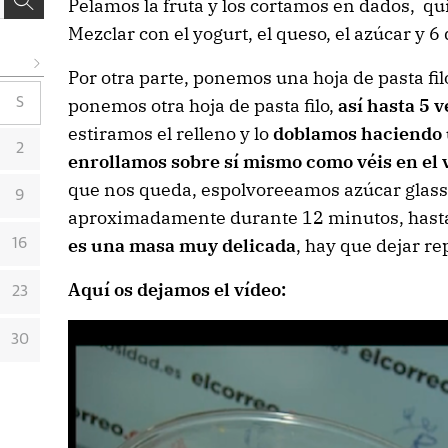
Pelamos la fruta y los cortamos en dados, quit
Mezclar con el yogurt, el queso, el azúcar y 6
Por otra parte, ponemos una hoja de pasta fi
ponemos otra hoja de pasta filo,
así hasta 5 v
S
estiramos el relleno y lo
doblamos haciendo u
2
enrollamos sobre sí mismo como véis en el 
que nos queda, espolvoreeamos azúcar glas
9
aproximadamente durante 12 minutos, hasta 
es una masa muy delicada
, hay que dejar re
16
Aquí os dejamos el vídeo:
23
30