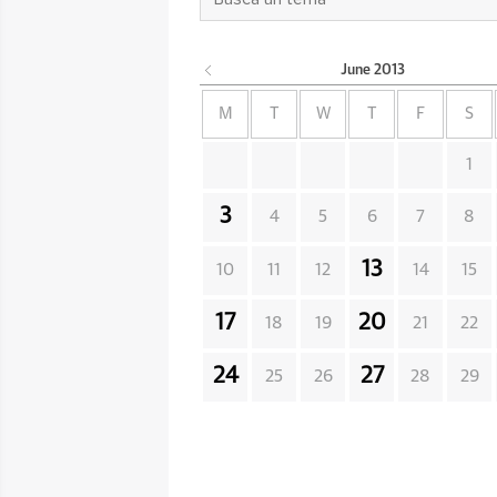
June
2013
M
T
W
T
F
S
1
3
4
5
6
7
8
13
10
11
12
14
15
17
20
18
19
21
22
24
27
25
26
28
29