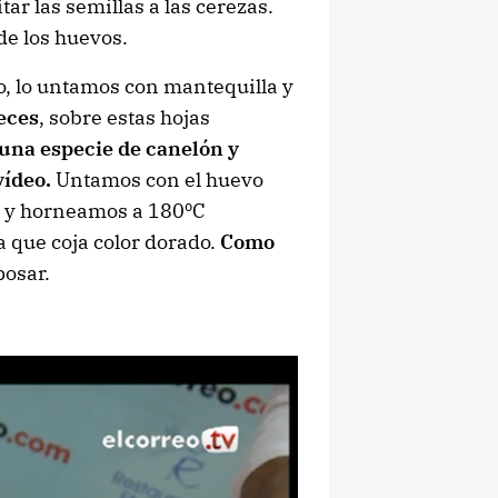
ar las semillas a las cerezas.
 de los huevos.
lo, lo untamos con mantequilla y
eces
, sobre estas hojas
na especie de canelón y
vídeo.
Untamos con el huevo
s y horneamos a 180ºC
que coja color dorado.
Como
posar.