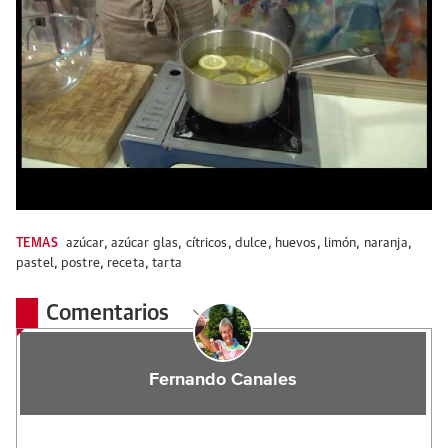
TEMAS
azúcar
,
azúcar glas
,
cítricos
,
dulce
,
huevos
,
limón
,
naranja
,
pastel
,
postre
,
receta
,
tarta
Comentarios
Fernando Canales