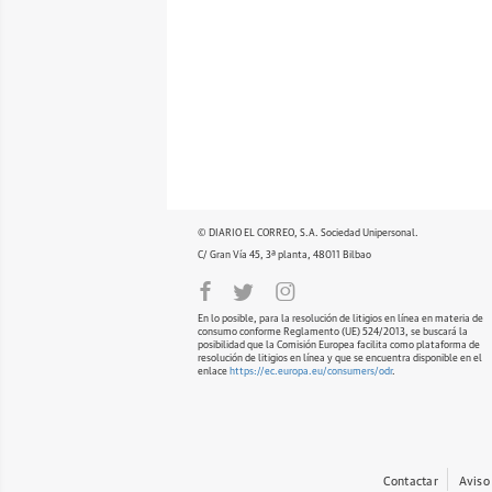
© DIARIO EL CORREO, S.A. Sociedad Unipersonal.
C/ Gran Vía 45, 3ª planta, 48011 Bilbao
En lo posible, para la resolución de litigios en línea en materia de
consumo conforme Reglamento (UE) 524/2013, se buscará la
posibilidad que la Comisión Europea facilita como plataforma de
resolución de litigios en línea y que se encuentra disponible en el
enlace
https://ec.europa.eu/consumers/odr
.
Contactar
Aviso