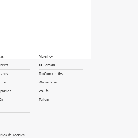
ias
Mujerhoy
onecta
XL Semanal
cahoy
TopComparativas
ante
WomenNow
partido
Welife
ón
Turium
m
lítica de cookies