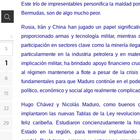
Este trío de impresentables personifica la maldad por 
Bermudas, son de algo mucho peor.
Rusia, Irán y China han jugado un papel significat
proporcionado armas y tecnología militar, mientra
participación en sectores clave como la minería ilega
S
particularmente en la industria petrolera y en mate
1
implicación militar, ha brindado apoyo financiero cru
al régimen mantenerse a flote a pesar de la crisi
8
fundamentales para que Maduro continúe en el pode
político, económico y social algo realmente complicad
15
Hugo Chávez y Nicolás Maduro, como buenos dis
22
implantaron las nuevas Tablas de la Ley revoluciona
feliz caribeña.
Estudiaron concienzudamente la his
29
Estado en la región, para terminar implantando