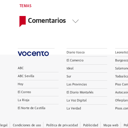
TEMAS
Comentarios
Diario Vasco
Leonotic
El Comercio
Burgosc
ABC
Ideal
Salaman
ABC Sevilla
Sur
Todoalic
Hoy
Las Provincias
Piso Com
El Correo
El Diario Montañés
Autocasi
La Rioja
La Voz Digital
Oferplan
El Norte de Castilla
La Verdad
Pisos.co
 legal
Condiciones de uso
Política de privacidad
Publicidad
Mapa web
Po