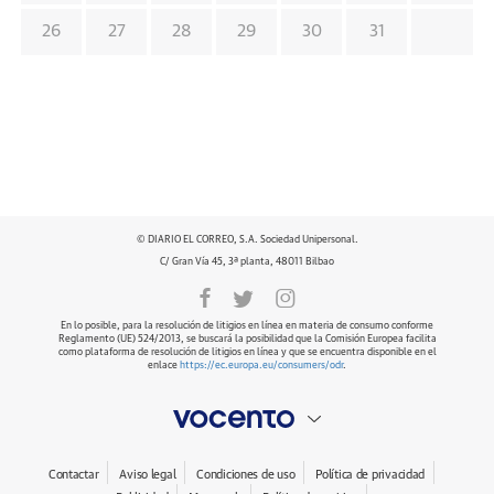
26
27
28
29
30
31
© DIARIO EL CORREO, S.A. Sociedad Unipersonal.
C/ Gran Vía 45, 3ª planta, 48011 Bilbao
En lo posible, para la resolución de litigios en línea en materia de consumo conforme
Reglamento (UE) 524/2013, se buscará la posibilidad que la Comisión Europea facilita
como plataforma de resolución de litigios en línea y que se encuentra disponible en el
enlace
https://ec.europa.eu/consumers/odr
.
Contactar
Aviso legal
Condiciones de uso
Política de privacidad