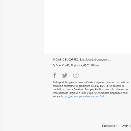
© DIARIO EL CORREO, S.A. Sociedad Unipersonal.
C/ Gran Vía 45, 3ª planta, 48011 Bilbao
En lo posible, para la resolución de litigios en línea en materia de
consumo conforme Reglamento (UE) 524/2013, se buscará la
posibilidad que la Comisión Europea facilita como plataforma de
resolución de litigios en línea y que se encuentra disponible en el
enlace
https://ec.europa.eu/consumers/odr
.
Contactar
Aviso