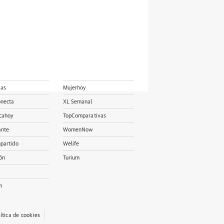
ias
Mujerhoy
onecta
XL Semanal
cahoy
TopComparativas
ante
WomenNow
partido
Welife
ón
Turium
m
lítica de cookies