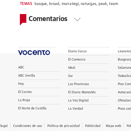
TEMAS
basque
,
broad
,
inurrategi
,
naturgas
,
peak
,
team
Comentarios
Diario Vasco
Leonotic
El Comercio
Burgosc
ABC
Ideal
Salaman
ABC Sevilla
Sur
Todoalic
Hoy
Las Provincias
Piso Com
El Correo
El Diario Montañés
Autocasi
La Rioja
La Voz Digital
Oferplan
El Norte de Castilla
La Verdad
Pisos.co
 legal
Condiciones de uso
Política de privacidad
Publicidad
Mapa web
Po