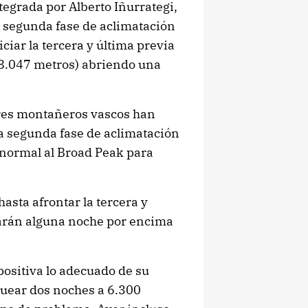
egrada por Alberto Iñurrategi,
a segunda fase de aclimatación
ciar la tercera y última previa
 (8.047 metros) abriendo una
tres montañeros vascos han
la segunda fase de aclimatación
a normal al Broad Peak para
sta afrontar la tercera y
asarán alguna noche por encima
ositiva lo adecuado de su
quear dos noches a 6.300