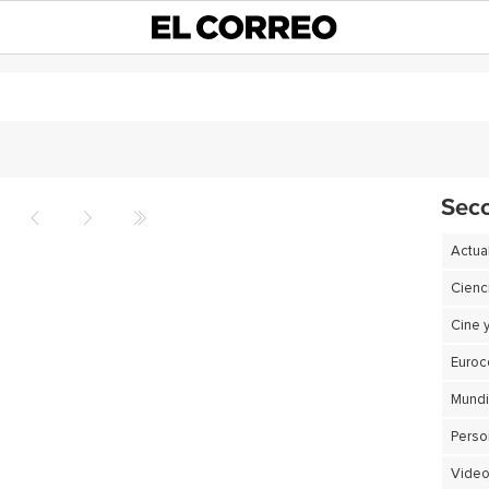
Sec
Actua
Cienc
Cine 
Euro
Perso
Video