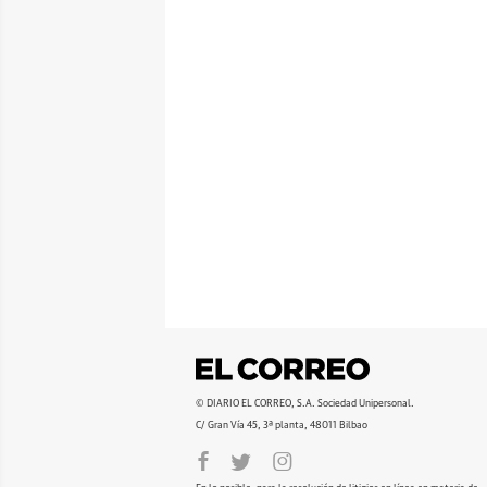
© DIARIO EL CORREO, S.A. Sociedad Unipersonal.
C/ Gran Vía 45, 3ª planta, 48011 Bilbao