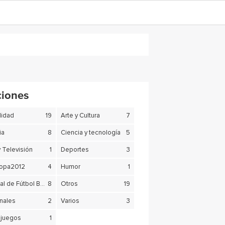
ciones
lidad
19
Arte y Cultura
7
ia
8
Ciencia y tecnología
5
y Televisión
1
Deportes
3
copa2012
4
Humor
1
Mundial de Fútbol Brasil 2014
8
Otros
19
nales
2
Varios
3
juegos
1