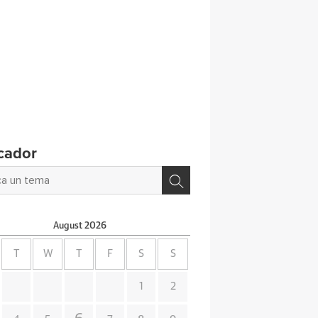
cador
August
2026
T
W
T
F
S
S
1
2