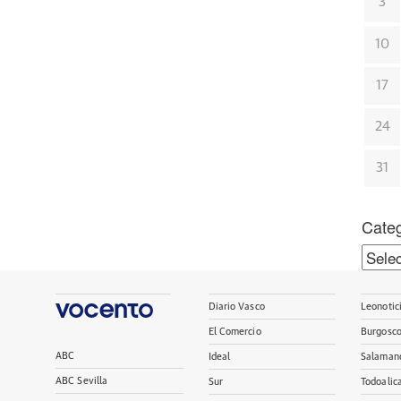
3
10
17
24
31
Categ
Categ
Diario Vasco
Leonotic
El Comercio
Burgosc
ABC
Ideal
Salaman
ABC Sevilla
Sur
Todoalic