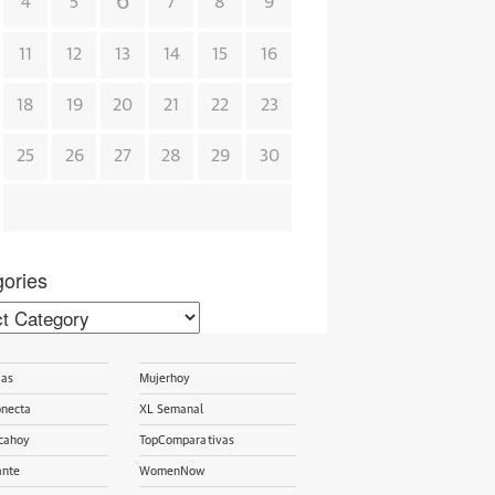
6
4
5
7
8
9
11
12
13
14
15
16
18
19
20
21
22
23
25
26
27
28
29
30
ories
ories
ias
Mujerhoy
onecta
XL Semanal
cahoy
TopComparativas
ante
WomenNow