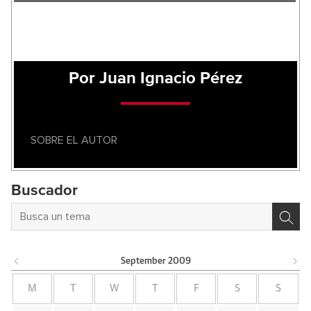
Por Juan Ignacio Pérez
SOBRE EL AUTOR
Buscador
September
2009
M
T
W
T
F
S
S